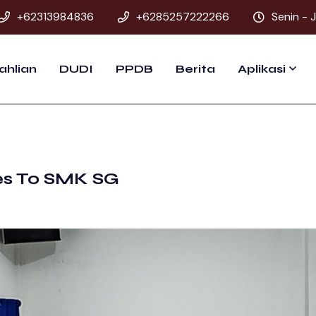
+62313984836
+6285257222266
Senin - 
ahlian
DUDI
PPDB
Berita
Aplikasi
es To SMK SG