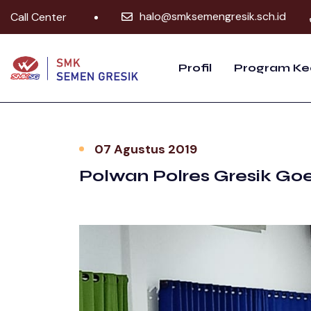
halo@smksemengresik.sch.id
Call Center
Profil
Program Ke
07 Agustus 2019
Polwan Polres Gresik Go