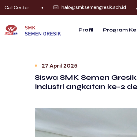
halo@smksemengresik.sch.id
Call Center
Profil
Program Ke
27 April 2025
Siswa SMK Semen Gresik
Industri angkatan ke-2 d