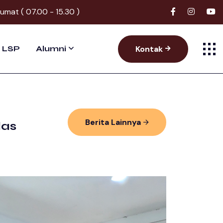
Jumat ( 07.00 - 15.30 )
Kontak
LSP
Alumni
Berita Lainnya
las