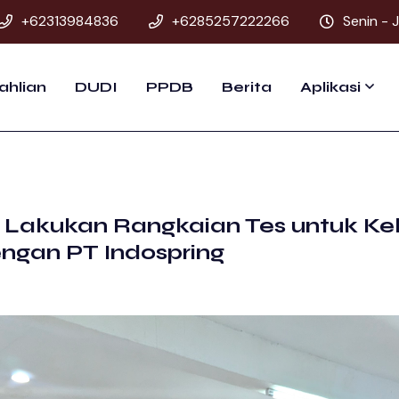
+62313984836
+6285257222266
Senin - 
ahlian
DUDI
PPDB
Berita
Aplikasi
 Lakukan Rangkaian Tes untuk Ke
engan PT Indospring