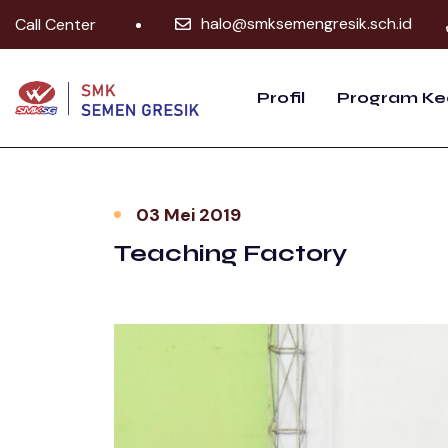
halo@smksemengresik.sch.id
Call Center
Profil
Program Ke
03 Mei 2019
Teaching Factory