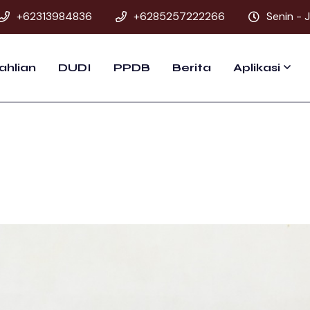
+62313984836
+6285257222266
Senin - 
ahlian
DUDI
PPDB
Berita
Aplikasi