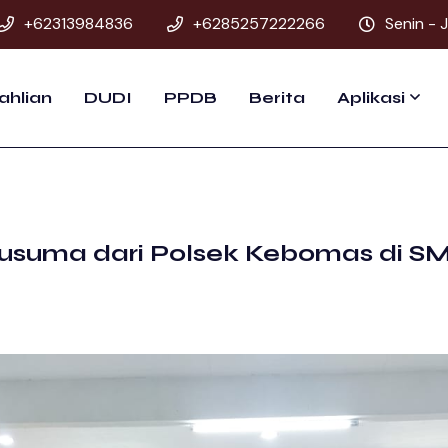
+62313984836
+6285257222266
Senin - 
ahlian
DUDI
PPDB
Berita
Aplikasi
 Kusuma dari Polsek Kebomas di S