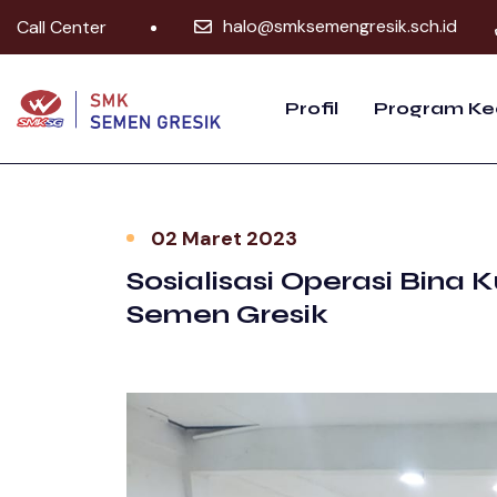
halo@smksemengresik.sch.id
Call Center
Profil
Program Ke
02 Maret 2023
Sosialisasi Operasi Bina
Semen Gresik