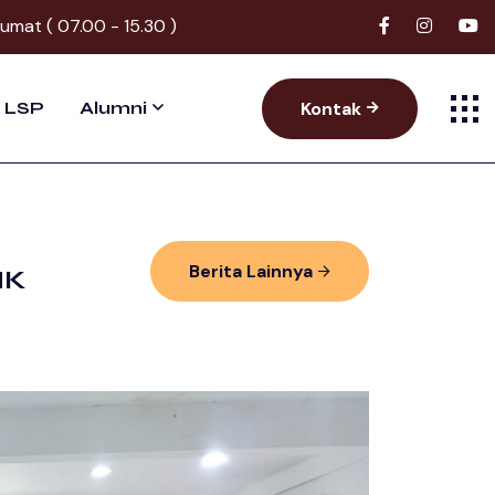
Jumat ( 07.00 - 15.30 )
Kontak
LSP
Alumni
Berita Lainnya
MK