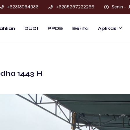
+62313984836
+6285257222266
Senin - 
ahlian
DUDI
PPDB
Berita
Aplikasi
Adha 1443 H