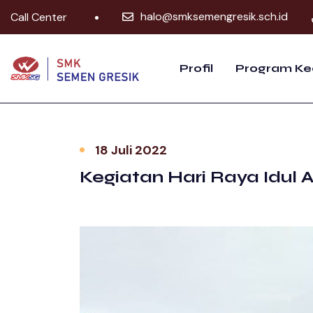
halo@smksemengresik.sch.id
Call Center
Profil
Program Ke
18 Juli 2022
Kegiatan Hari Raya Idul 