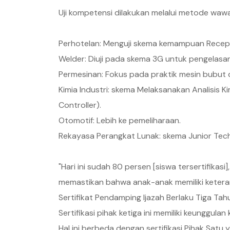
Uji kompetensi dilakukan melalui metode waw
Perhotelan: Menguji skema kemampuan Recept
Welder: Diuji pada skema 3G untuk pengelasan
Permesinan: Fokus pada praktik mesin bubut
Kimia Industri: skema Melaksanakan Analisis K
Controller).
Otomotif: Lebih ke pemeliharaan.
Rekayasa Perangkat Lunak: skema Junior Tec
"Hari ini sudah 80 persen [siswa tersertifikasi
memastikan bahwa anak-anak memiliki keteramp
Sertifikat Pendamping Ijazah Berlaku Tiga Tah
Sertifikasi pihak ketiga ini memiliki keunggul
Hal ini berbeda dengan sertifikasi Pihak Satu