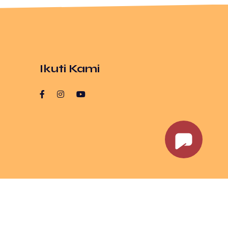
Ikuti Kami
I
PPDB
Berita
Aplikasi
LSP