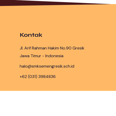
Kontak
Jl. Arif Rahman Hakim No.90 Gresik
Jawa Timur - Indonesia
halo@smksemengresik.sch.id
+62 (031) 3984836
086,891 )
Profil
Program Keahlian
DUD