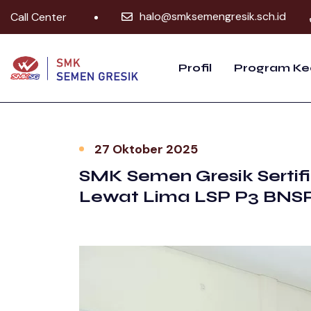
halo@smksemengresik.sch.id
Call Center
Profil
Program Ke
27 Oktober 2025
SMK Semen Gresik Sertifi
Lewat Lima LSP P3 BNS