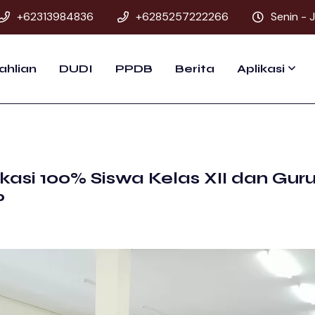
+62313984836
+6285257222266
Senin - 
ahlian
DUDI
PPDB
Berita
Aplikasi
kasi 100% Siswa Kelas XII dan Gur
P