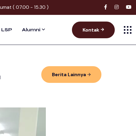
Jumat ( 07.00 - 15.30 )
Kontak
LSP
Alumni
Berita Lainnya
u