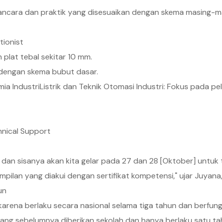
ancara dan praktik yang disesuaikan dengan skema masing-ma
ionist
 plat tebal sekitar 10 mm.
 dengan skema bubut dasar.
imia IndustriListrik dan Teknik Otomasi Industri: Fokus pada
hnical Support
], dan sisanya akan kita gelar pada 27 dan 28 [Oktober] untuk te
ilan yang diakui dengan sertifikat kompetensi," ujar Juyana,
un
an karena berlaku secara nasional selama tiga tahun dan berfung
 yang sebelumnya diberikan sekolah dan hanya berlaku satu ta