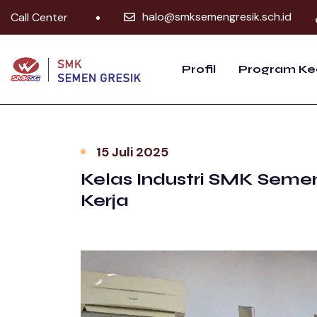
halo@smksemengresik.sch.id
Call Center
Profil
Program Ke
15 Juli 2025
Kelas Industri SMK Seme
Kerja