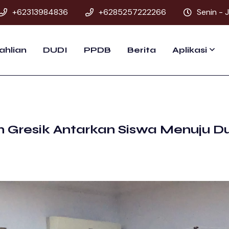
+62313984836
+6285257222266
Senin - 
ahlian
DUDI
PPDB
Berita
Aplikasi
n Gresik Antarkan Siswa Menuju D