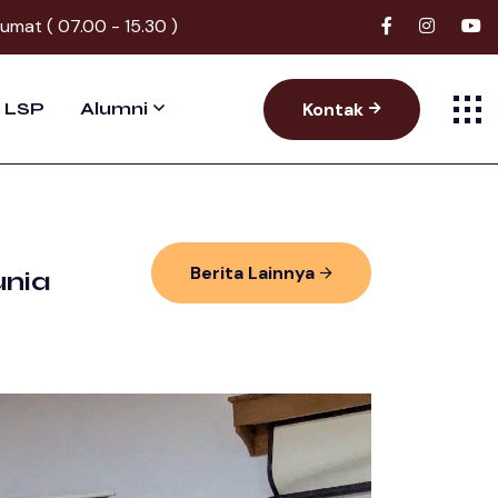
Jumat ( 07.00 - 15.30 )
Kontak
LSP
Alumni
Berita Lainnya
unia