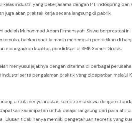
iki kelas industri yang bekerjasama dengan PT. Indospring da
an juga akan praktek kerja secara langsung di pabrik.
ini adalah Muhammad Adam Firmansyah. Siswa berprestasi ini 
erkemuka, bahkan saat ia masih menempuh pendidikan di bang
dan menegaskan kualitas pendidikan di SMK Semen Gresik.
elah menyusul jejaknya dengan diterima di berbagai perusahaa
 industri serta pengalaman praktik yang didapatkan melalui K
ancang untuk menyelaraskan kompetensi siswa dengan standar 
apatkan kesempatan untuk belajar langsung dari para ahli 
nya, lulusan tidak hanya memiliki pengetahuan teoretis yang ku